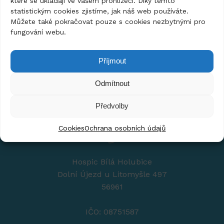
které se ukládají ve vašem prohlížeči. Díky těmto
statistickým cookies zjistíme, jak náš web používáte.
Kolik naše péče stojí?
Můžete také pokračovat pouze s cookies nezbytnými pro
fungování webu.
Příjmout
Odmítnout
Předvolby
Cookies
Ochrana osobních údajů
Hospic Bílá Holubice
Dolní Újezd u Litomyšle 497
56961
IČO: 08751587