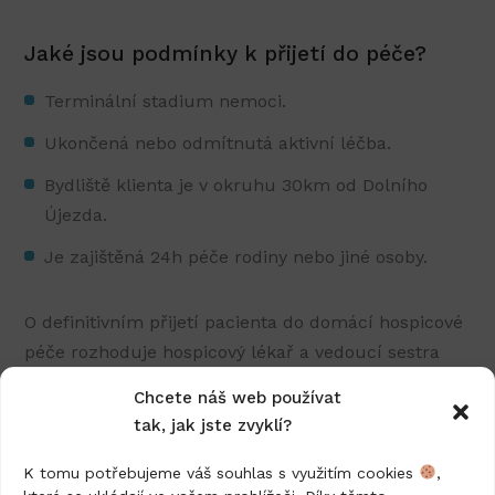
Jaké jsou podmínky k přijetí do péče?
Terminální stadium nemoci.
Ukončená nebo odmítnutá aktivní léčba.
Bydliště klienta je v okruhu 30km od Dolního
Újezda.
Je zajištěná 24h péče rodiny nebo jiné osoby.
O definitivním přijetí pacienta do domácí hospicové
péče rozhoduje hospicový lékař a vedoucí sestra
hospicu.
Chcete náš web používat
tak, jak jste zvyklí?
Kontaktujte nás
K tomu potřebujeme váš souhlas s využitím cookies
,