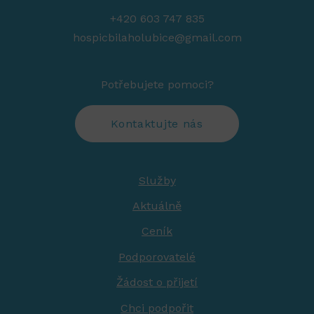
+420 603 747 835
hospicbilaholubice@gmail.com
Potřebujete pomoci?
Kontaktujte nás
Služby
Aktuálně
Ceník
Podporovatelé
Žádost o přijetí
Chci podpořit