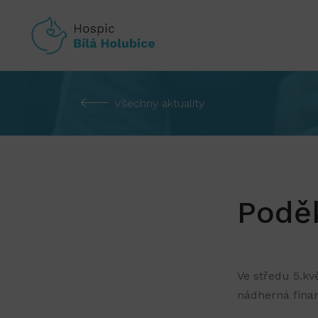
Všechny aktuality
Podě
Ve středu 5.kv
nádherná finan