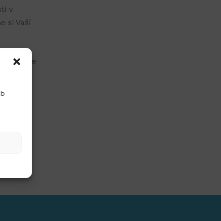
ti v
e si Vaší
 někdo ve
eb