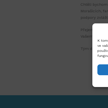
Chtěli bychom 
Morašicích, fa
podpory zvlášt
Přejeme Vám v
Vašem okolí po
K tomu
ve vaš
Tým domácího 
použív
fungo