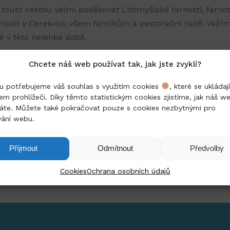
touto cestou velmi poděkovat Litomyšlské farnosti, farnos
rnosti v Cerekvici, všem farníkům a pastorační radě. Vážím
ě v této nelehké době.
šem hlavně zdraví a dobrou náladu, a kdyby přece jenom
Chcete náš web používat tak, jak jste zvyklí?
třeboval naši pomoc, neváhejte a zavolejte.
 potřebujeme váš souhlas s využitím cookies
, které se ukládají
em prohlížeči. Díky těmto statistickým cookies zjistíme, jak náš w
hospice.
áte. Můžete také pokračovat pouze s cookies nezbytnými pro
vání webu.
Příjmout
Odmítnout
Předvolby
Cookies
Ochrana osobních údajů